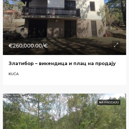
€260,000.00/€
Златибор – викендица и плац на продају
KUĆA
NA PRODAJU