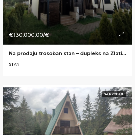
€130,000.00/€
​Na prodaju trosoban stan – dupleks na Zlatiboru u naselju ,,Jelena Anžujska“
STAN
NA PRODAJU