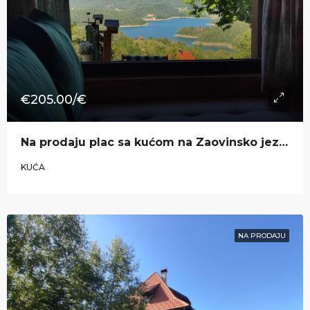
€205.00/€
Na prodaju plac sa kućom na Zaovinsko jezeru u naselju Nova Vežanja
KUĆA
NA PRODAJU