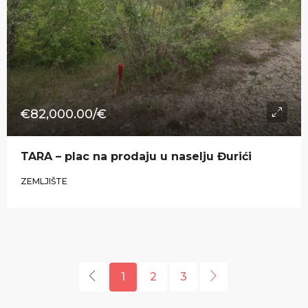
€82,000.00/€
TARA – plac na prodaju u naselju Đurići
ZEMLJIŠTE
1
2
3