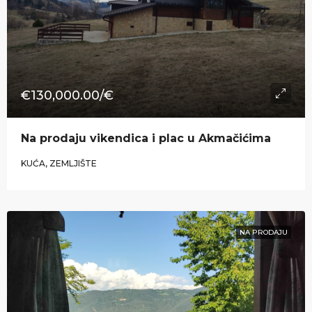
€130,000.00/€
Na prodaju vikendica i plac u Akmačićima
KUĆA, ZEMLJIŠTE
NA PRODAJU