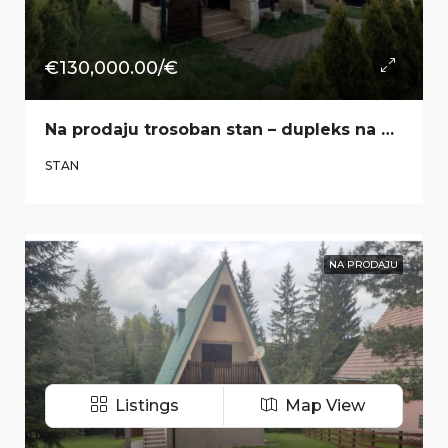
€130,000.00/€
​Na prodaju trosoban stan – dupleks na Zlatiboru u naselju ,,Jelena Anžujska“
STAN
NA PRODAJU
Listings
Map View